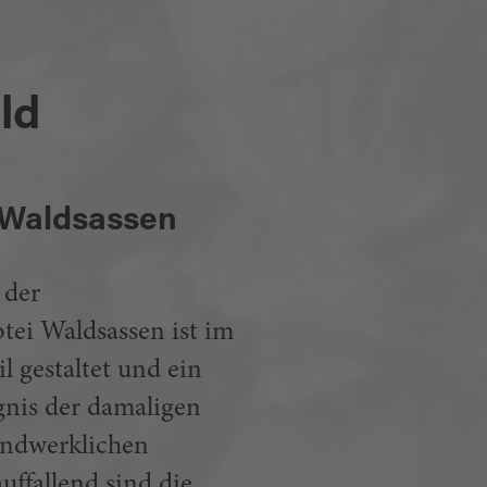
ld
k Waldsassen
 der
tei Waldsassen ist im
l gestaltet und ein
nis der damaligen
andwerklichen
uffallend sind die