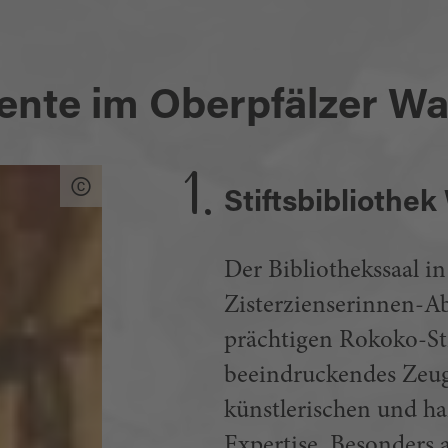
te im Oberpfälzer Wa
1.
Stiftsbibliothe
Der Bibliothekssaal in
Zisterzienserinnen-Ab
prächtigen Rokoko-Sti
beeindruckendes Zeug
künstlerischen und h
Expertise. Besonders a