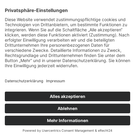
Telefon:
+49 9433 203810
E-Mail:
info@oberpfaelzerwald.de
Presse
Partner-Bereich
Impressum
Kontakt
Datenschutz
AGB und Reisebedingungen
Widerruf
Barrierefreiheit
© Oberpfälzer Wald 2026
Touren
Erlebnisse
Karte