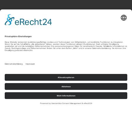
Fragen? Dein Kontakt zum Tourismuszentrum
Oberpfälzer Wald:
Telefon:
+49 9433 203810
E-Mail:
info@oberpfaelzerwald.de
Presse
Partner-Bereich
Impressum
Kontakt
Datenschutz
AGB und Reisebedingungen
Widerruf
Barrierefreiheit
Touren
Erlebnisse
Karte