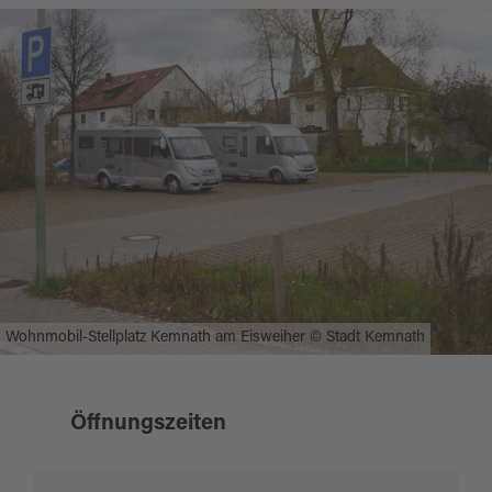
maximale Aufenthaltsdauer: 3 Tage
Stromanschluss (gegen Gebühr)
Entleerungsstation für Abwasser und
Chemie-WC
Abwasser-Entsorgung (überfahrbar)
Frischwasser (mit Münzautomat)
Quelle:
destination.one
, zuletzt geändert am 21.10.2025
Wohnmobil-Stellplatz Kemnath am Eisweiher © Stadt Kemnath
Öffnungszeiten