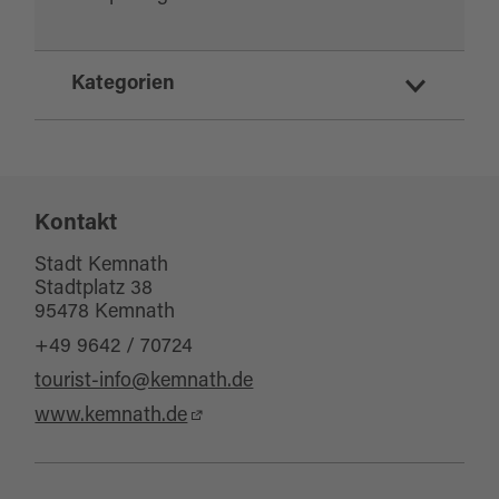
Kategorien
Parkmöglichkeiten
eTankstelle
Geschäfte und Dienstleistung
Kontakt
E-Mobilität
Stadt Kemnath
Stadtplatz 38
Mobil und Service
95478 Kemnath
Sonstiges
+49 9642 / 70724
tourist-info@kemnath.de
www.kemnath.de