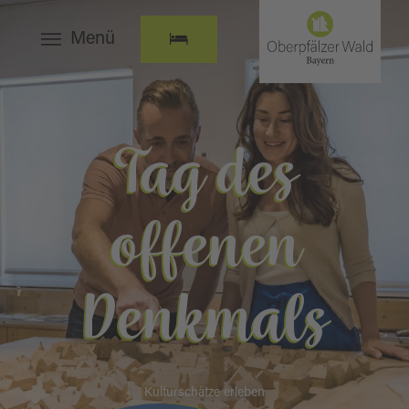
Menü
Tag des
offenen
Denkmals
Kulturschätze erleben