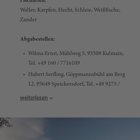
Fischarten:
Waller, Karpfen, Hecht, Schleie, Weißfische,
Zander
Abgabestellen:
Wilma Ernst, Mühlweg 5, 95508 Kulmain,
Tel. +49 160 / 7716109
Hubert Serfling, Göppmannsbühl am Berg
12, 95649 Speichersdorf, Tel. +49 9275 /
972279
weiterlesen
Immenreuther Dorfladen, Kemnather Str.
36, 95505 Immenreuth, Tel: +49 9642 / 7342
Fishermans World Bayreuth, Ottostr. 15,
95448 Bayreuth, Tel: +49 921 / 34777099