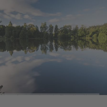
Bäckerei Schmid, Hauptstr. 5, 95508
Preisinformationen:
Kulmain, Tel. +49 9642 / 8232
Weitere Informationen für Tageskarten unter
www.fischerfreunde-immenreuth.de
Quelle:
destination.one
, zuletzt geändert am 24.10.2025
Oberer Weiher Immenreuth_Foto Oberpfälzer Wald_Matthias Kunz