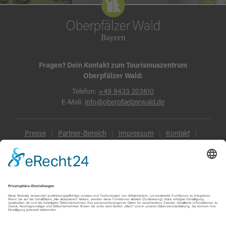
Fragen? Dein Kontakt zum Tourismuszentrum
Oberpfälzer Wald:
Telefon:
+49 9433 203810
E-Mail:
info@oberpfaelzerwald.de
Presse
Partner-Bereich
Impressum
Kontakt
Datenschutz
AGB und Reisebedingungen
Widerruf
Barrierefreiheit