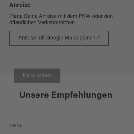
Anreise
Plane Deine Anreise mit dem PKW oder den
öffentlichen Verkehrsmitteln
Anreise mit Google Maps planen
Karte öffnen
Pullenreuth
Unsere Empfehlungen
WALLENSTEIN-
RADWEG/NORDROUTE
1
von
5