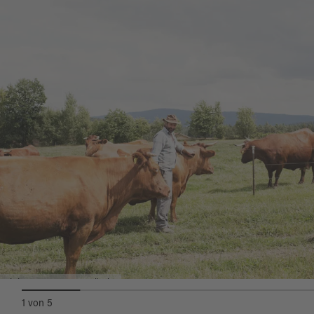
Geschmacksverstärkern - wird selbst
handwerklich hergestellt und schmeckt
köstlich!
Sonstiges:
Einkaufen auf dem Bauernhof, Naturland-,
Bioland- oder Demeter-Waren, Hofladen,
Verkauf auf Märkten, Ab-Hof-Verkauf, Lernort
Bauernhof, Praktikumsplätze,
Landerlebnisreise
Biobauer Hermann Köstler
1
von
5