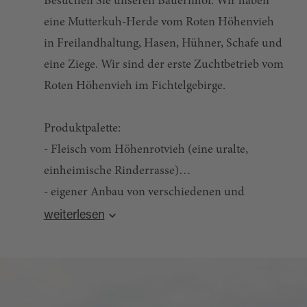
Besuchen Sie unseren Bauernhof: Wir haben
eine Mutterkuh-Herde vom Roten Höhenvieh
in Freilandhaltung, Hasen, Hühner, Schafe und
eine Ziege. Wir sind der erste Zuchtbetrieb vom
Roten Höhenvieh im Fichtelgebirge.
Produktpalette:
- Fleisch vom Höhenrotvieh (eine uralte,
einheimische Rinderrasse)
- eigener Anbau von verschiedenen und
Quelle:
destination.one
, zuletzt geändert am 19.06.2026
altvergessenen Kartoffelsorten:
weiterlesen
mehlig-, fest-, mittelfestkochende, blaue und
rote Kartoffeln
- Karolins Suppen- und Braten-Gewürz: Nach
Omas Rezeptur, ohne Zusatz von Hefe und