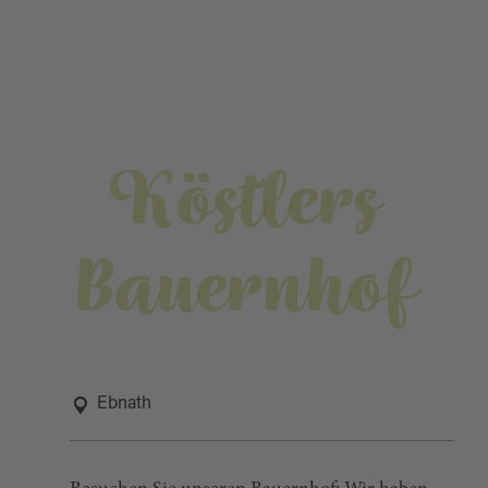
Köstlers
Bauernhof
Ebnath