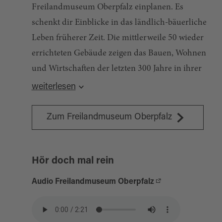
Freilandmuseum Oberpfalz einplanen. Es
schenkt dir Einblicke in das ländlich-bäuerliche
Leben früherer Zeit. Die mittlerweile 50 wieder
errichteten Gebäude zeigen das Bauen, Wohnen
und Wirtschaften der letzten 300 Jahre in ihrer
regionalen und sozialen Vielfalt. Die Häuser
weiterlesen
bewohnten einst Bauern, Söldner, Häusler,
Weber, Hirten, Müller, Jäger und Adelige. Der
Zum Freilandmuseum Oberpfalz
rund zweistündige Rundgang führt vom
"Stiftlanddorf" über das "Waldlerdorf" zum
Hör doch mal rein
"Mühlental" und "Juradorf" - vom Vierseithof
über das Hirtenhaus zum Landsassengut, von
Audio Freilandmuseum Oberpfalz
der Kapelle zum Wirtshaus. Genieße die
oberpfälzer Landschaft, setz dich ins Wirtshaus