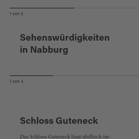
1
von
2
Sehenswürdigkeiten
Nabburg
in Nabburg
STADTMUSEUM
ZEHENTSTADEL
1
von
3
Schloss Guteneck
Das Schloss Guteneck liegt idyllisch im