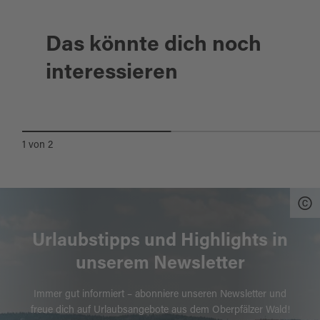
Das könnte dich noch
interessieren
NABBURG - ALTSTADT MIT
FLAIR
1
von
2
Urlaubstipps und Highlights in
unserem Newsletter
Immer gut informiert – abonniere unseren Newsletter und
freue dich auf Urlaubsangebote aus dem Oberpfälzer Wald!