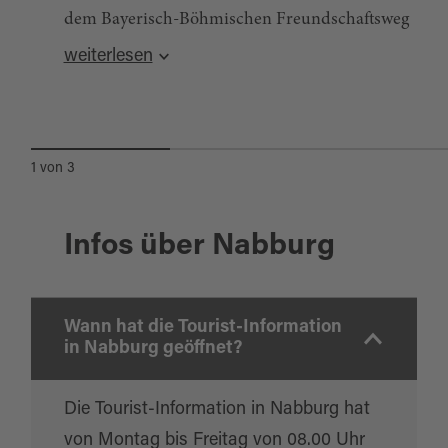
dem Bayerisch-Böhmischen Freundschaftsweg
Bahntrassen-Radweg
unterwegs!
weiterlesen
BAYERISCH-BÖHMISCHER
FREUNDSCHAFTSWEG
1
von
3
Infos über Nabburg
Wann hat die Tourist-Information
in Nabburg geöffnet?
Die Tourist-Information in Nabburg hat
von Montag bis Freitag von 08.00 Uhr