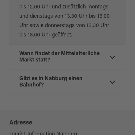
bis 12.00 Uhr und zusätzlich montags
und dienstags von 13.30 Uhr bis 16.00
Uhr sowie donnerstags von 13.30 Uhr
bis 18.00 Uhr geöffnet.
Wann findet der Mittelalterliche
Markt statt?
Der Mittelalterliche Markt in Nabburg ist
Gibt es in Nabburg einen
Bahnhof?
ein fantastisches Fest, das alle zwei
Jahre am 3. Juliwochenende stattfindet.
Ja, Nabburg verfügt über einen Bahnhof.
Das nächste Mal wird er 2025
Für eine Wanderung zum Eixlberg kann
veranstaltet.
man von Pfreimd nach Nabburg
Adresse
anschließend mit der Bahn zurück
Tourist-Information Nabburg