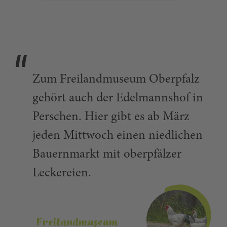
und nimm dir unbedingt das leckere
ERLEBNISSE IM
FREILANDMUSEUM
Museumsbrot mit!
Zum Freilandmuseum Oberpfalz
gehört auch der Edelmannshof in
Perschen. Hier gibt es ab März
jeden Mittwoch einen niedlichen
Bauernmarkt mit oberpfälzer
Leckereien.
Freilandmuseum