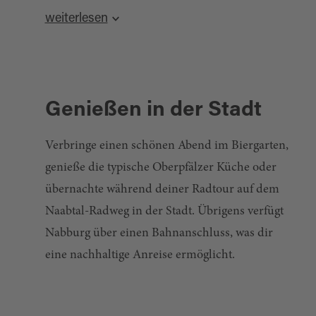
Stadtpfarrkirche oder eine Wanderung zum
weiterlesen
Aussichtsturm Kulm. Geöffnet hat das sehr
empfehlenswerte Restaurant Jetschy in der
Altstadt von 11.00 - 22.00 Uhr und das
Gasthaus Sauerer am Bahnhof, das eine gute
Genießen in der Stadt
Oberpfälzer Küche anbietet, für Mittagsgäste bis
13.30 Uhr. Willkommen bist du natürlich zu
Verbringe einen schönen Abend im Biergarten,
jeder Zeit!
genieße die typische Oberpfälzer Küche oder
übernachte während deiner Radtour auf dem
Naabtal-Radweg in der Stadt. Übrigens verfügt
Nabburg über einen Bahnanschluss, was dir
eine nachhaltige Anreise ermöglicht.
GASTRONOMIE