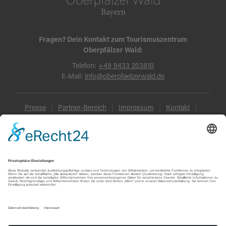
Fragen? Dein Kontakt zum Tourismuszentrum
Oberpfälzer Wald:
Telefon:
+49 9433 203810
E-Mail:
info@oberpfaelzerwald.de
Presse
Partner-Bereich
Impressum
Kontakt
Datenschutz
AGB und Reisebedingungen
Widerruf
Barrierefreiheit