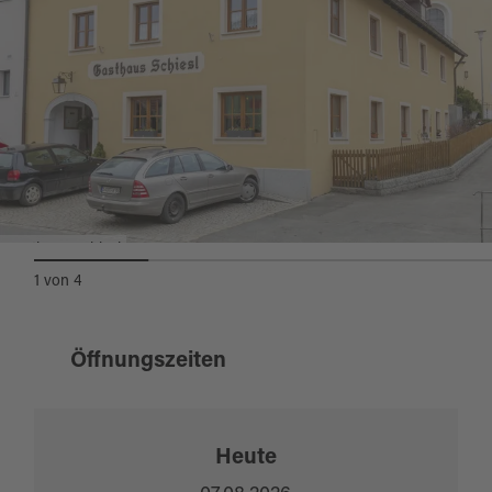
Gasthaus Schiesl
1
von
4
Öffnungszeiten
Heute