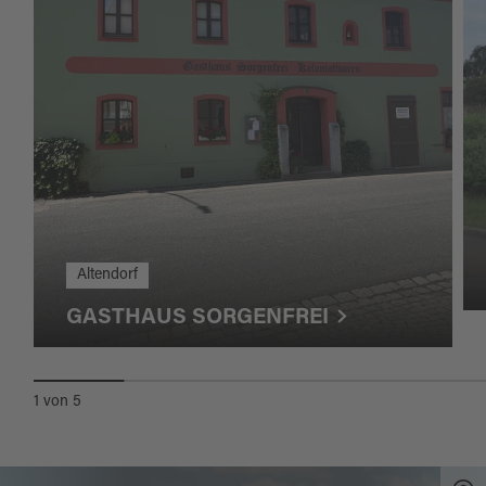
Altendorf
GASTHAUS SORGENFREI
1
von
5