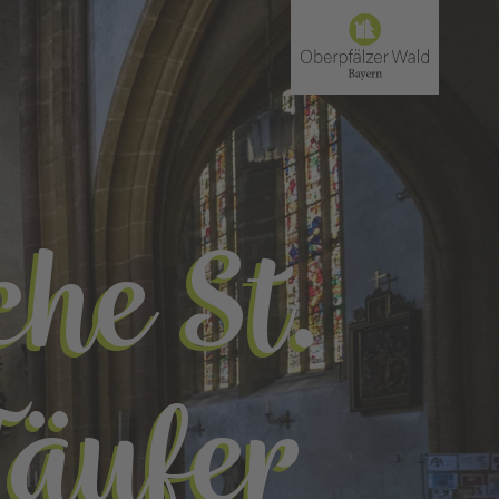
he St.
Täufer