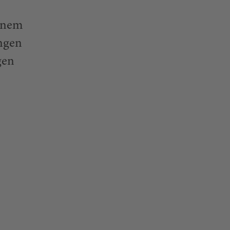
einem
ängen
gen