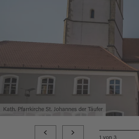
Kath. Pfarrkirche St. Johannes der Täufer
1
von
3