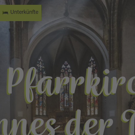
Unterkünfte
 Pfarrkirc
nes der 