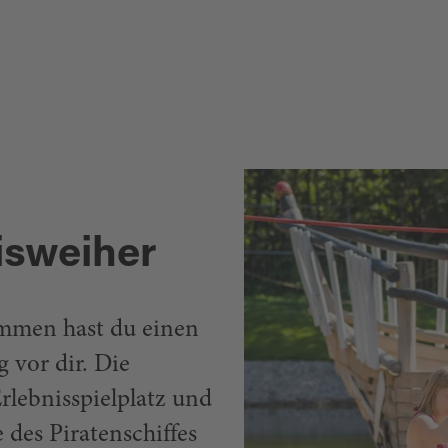
KZ-GEDENKSTÄTTE
FLOSSENBÜRG
isweiher
mmen hast du einen
 vor dir. Die
rlebnisspielplatz und
e des Piratenschiffes