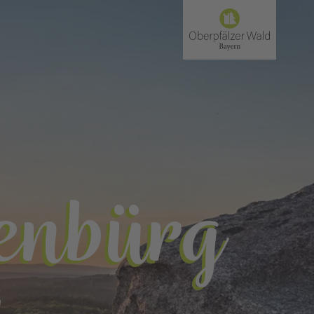
senbürg