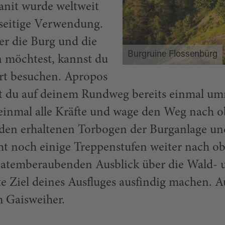
anit wurde weltweit
lseitige Verwendung.
r die Burg und die
Burgruine Flossenbürg
n möchtest, kannst du
t besuchen. Apropos
st du auf deinem Rundweg bereits einmal umr
einmal alle Kräfte und wage den Weg nach o
 den erhaltenen Torbogen der Burganlage und
t noch einige Treppenstufen weiter nach o
m atemberaubenden Ausblick über die Wald-
e Ziel deines Ausfluges ausfindig machen. 
 Gaisweiher.
Flossenbürg