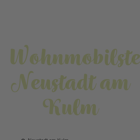
Wohnmobilste
Neustadt am
Kulm