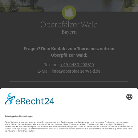
Fragen? Dein Kontakt zum Tourismuszentrum
Oberpfälzer Wald:
Telefon:
+49 9433 203810
E-Mail:
info@oberpfaelzerwald.de
Presse
Partner-Bereich
Impressum
Kontakt
Datenschutz
AGB und Reisebedingungen
Widerruf
Barrierefreiheit