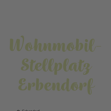
Wohnmobil-
Stellplatz
Erbendorf