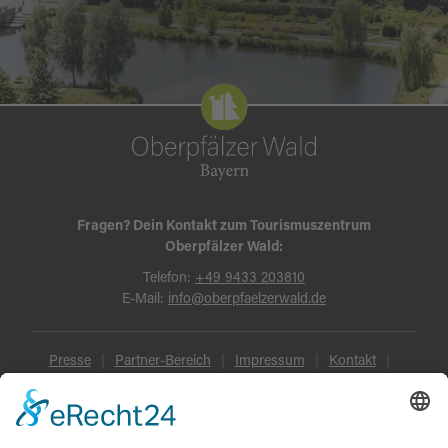
Fragen? Dein Kontakt zum Tourismuszentrum
Oberpfälzer Wald:
Telefon:
+49 9433 203810
E-Mail:
info@oberpfaelzerwald.de
Presse
Partner-Bereich
Impressum
Kontakt
Datenschutz
AGB und Reisebedingungen
Widerruf
Barrierefreiheit