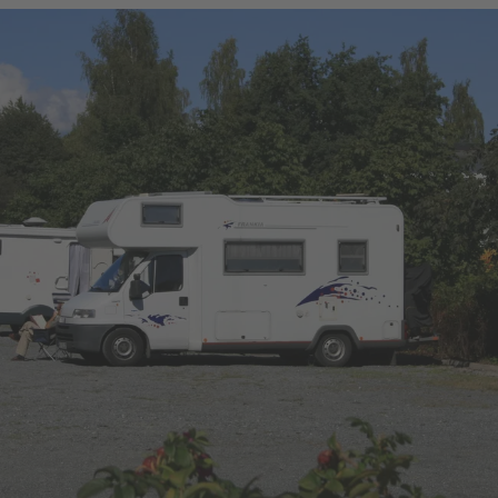
Abwasser-Entsorgung (überfahrbar)
Frischwasser
keine Reservierung erforderlich
maximale Aufenthaltsdauer: 3 Tage
ganzjährig geöffnet
Quelle:
destination.one
, zuletzt geändert am 21.10.2025