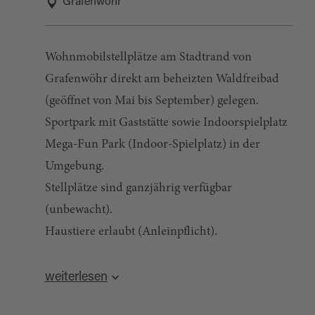
Grafenwöhr
Wohnmobilstellplätze am Stadtrand von
Grafenwöhr direkt am beheizten Waldfreibad
(geöffnet von Mai bis September) gelegen.
Sportpark mit Gaststätte sowie Indoorspielplatz
Mega-Fun Park (Indoor-Spielplatz) in der
Umgebung.
Stellplätze sind ganzjährig verfügbar
(unbewacht).
Haustiere erlaubt (Anleinpflicht).
Quelle:
destination.one
, zuletzt geändert am 27.09.2024
weiterlesen