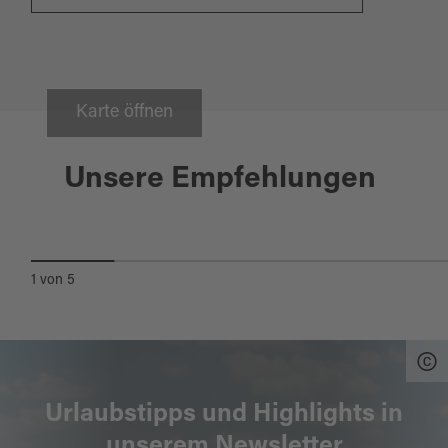
Karte öffnen
Speinshart
Unsere Empfehlungen
WALLFAHRTSKIRCHE ST.
BARBARA
1
von
5
Urlaubstipps und Highlights in
unserem Newsletter