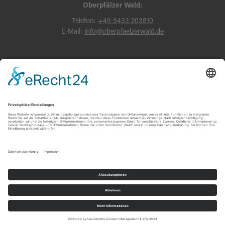
Oberpfälzer Wald:
Telefon:
+49 9433 203810
E-Mail:
info@oberpfaelzerwald.de
Presse
Partner-Bereich
Impressum
Kontakt
Datenschutz
AGB und Reisebedingungen
Widerruf
Barrierefreiheit
© Oberpfälzer Wald 2026
Touren
Erlebnisse
Karte