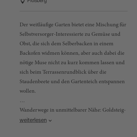
Plößberg
Der weitläufige Garten bietet eine Mischung für
Selbstversorger-Interessierte zu Gemüse und
Obst, die sich dem Selberbacken in einem
Backofen widmen können, aber auch dabei die
nötige Muse nicht zu kurz kommen lassen und
sich beim Terrassenrundblick über die
Staudenbeete und den Gartenteich entspannen
wollen.
Wanderwege in unmittelbarer Nähe: Goldsteig-
Quelle:
destination.one
, zuletzt geändert am 14.05.2024
Zuweg 4 ∙ Oberpfalzweg ∙ Mühlenweg ∙ Von der
weiterlesen
Silberhütte zum Waldnaabtal