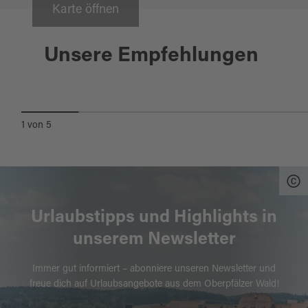
Karte öffnen
Plößberg
Unsere Empfehlungen
NATURBADEPLATZ GROSSER W
EIHER
1
von
5
Urlaubstipps und Highlights in
unserem Newsletter
Immer gut informiert – abonniere unseren Newsletter und
freue dich auf Urlaubsangebote aus dem Oberpfälzer Wald!