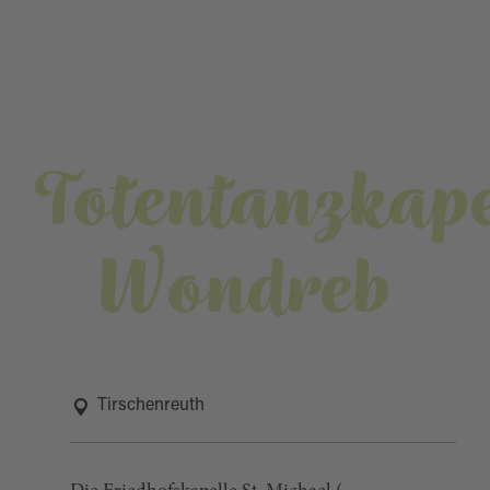
Totentanzkape
Wondreb
Tirschenreuth