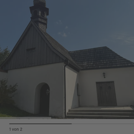
Totentanzkapelle Wondreb
1
von
2