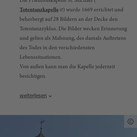
Die Friedhofskapelle St. Michael (
Totentanzkapelle
) wurde 1669 errichtet und
beherbergt auf 28 Bildern an der Decke den
Totentanzzyklus. Die Bilder wecken Erinnerung
und gelten als Mahnung, des damals Auftretens
des Todes in den verschiedensten
Lebenssituationen.
Von außen kann man die Kapelle jederzeit
besichtigen.
Quelle:
destination.one
, zuletzt geändert am 30.07.2026
weiterlesen