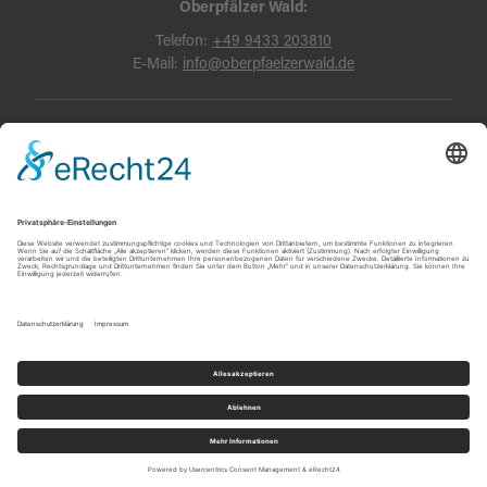
Oberpfälzer Wald:
Telefon:
+49 9433 203810
E-Mail:
info@oberpfaelzerwald.de
Presse
Partner-Bereich
Impressum
Kontakt
Datenschutz
AGB und Reisebedingungen
Widerruf
Barrierefreiheit
© Oberpfälzer Wald 2026
Touren
Erlebnisse
Karte