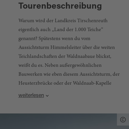
Tourenbeschreibung
Warum wird der Landkreis Tirschenreuth
eigentlich auch „Land der 1.000 Teiche“
genannt? Spätestens wenn du vom
Aussichtsturm Himmelsleiter über die weiten
Teichlandschaften der Waldnaabaue blickst,
weißt du es. Neben außergewöhnlichen
Bauwerken wie eben diesem Aussichtsturm, der
Heusterzbrücke oder der Waldnaab-Kapelle
beherbergt das Naturschutzgroßprojekt auch
weiterlesen
seltene Pflanzen- und Tierarten, wie z.
Übrigens: Das Land der 1.000 Teiche im
B. Schwarzstörche, Silberreiher, Seeadler,
Oberpfälzer Wald rund um Tirschenreuth und
Amphibien oder zahlreiche
Kemnath ist eines der ältesten und größten
bunte Schmetterlinge. Über Wald- und