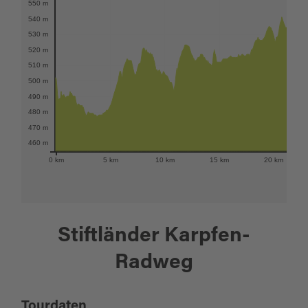
550 m
540 m
530 m
520 m
510 m
500 m
490 m
480 m
470 m
460 m
0 km
5 km
10 km
15 km
20 km
Stiftländer Karpfen-
Radweg
Tourdaten