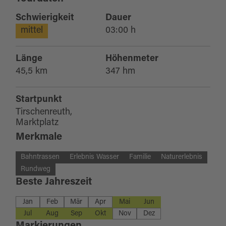
Schwierigkeit
Dauer
mittel
03:00 h
Länge
Höhenmeter
45,5 km
347 hm
Startpunkt
Tirschenreuth,
Marktplatz
Merkmale
Bahntrassen
Erlebnis Wasser
Familie
Naturerlebnis
Rundweg
Beste Jahreszeit
Jan
Feb
Mär
Apr
Mai
Jun
Jul
Aug
Sep
Okt
Nov
Dez