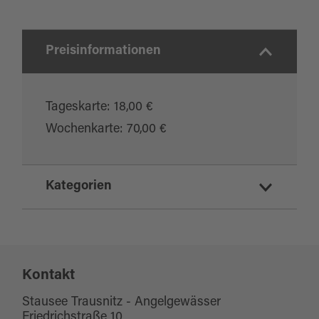
www.hejfish.com/d/13140-stausee-
trausnitz-gewaesserstrecke-2
Preisinformationen
Tageskarte: 18,00 €
Wochenkarte: 70,00 €
Kategorien
Angeln/Fischen
Sport und Freizeit
Kontakt
Stausee Trausnitz - Angelgewässer
Friedrichstraße 10