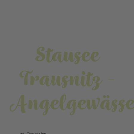
Stausee
Trausnitz -
Angelgewässe