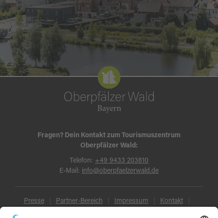
Fragen? Dein Kontakt zum Tourismuszentrum
Oberpfälzer Wald:
Telefon:
+49 9433 203810
E-Mail:
info@oberpfaelzerwald.de
Presse
Partner-Bereich
Impressum
Kontakt
Datenschutz
AGB und Reisebedingungen
Widerruf