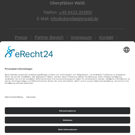
Oberpfälzer Wald:
Telefon:
+49 9433 203810
E-Mail:
info@oberpfaelzerwald.de
Presse
Partner-Bereich
Impressum
Kontakt
Datenschutz
AGB und Reisebedingungen
Widerruf
Barrierefreiheit
© Oberpfälzer Wald 2026