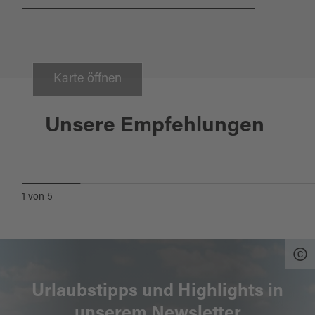
Karte öffnen
Nittenau
Unsere Empfehlungen
RITTER- UND GEISTERPFAD
1
von
5
Urlaubstipps und Highlights in
unserem Newsletter