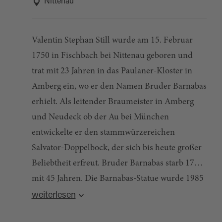
Nittenau
Valentin Stephan Still wurde am 15. Februar
1750 in Fischbach bei Nittenau geboren und
trat mit 23 Jahren in das Paulaner-Kloster in
Amberg ein, wo er den Namen Bruder Barnabas
erhielt. Als leitender Braumeister in Amberg
und Neudeck ob der Au bei München
entwickelte er den stammwürzereichen
Salvator-Doppelbock, der sich bis heute großer
Beliebtheit erfreut. Bruder Barnabas starb 1795
mit 45 Jahren. Die Barnabas-Statue wurde 1985
Quelle:
destination.one
, zuletzt geändert am 12.12.2025
von der Paulaner-Direktion als Anerkennung
weiterlesen
für seine Leistungen gestiftet. Bekannt ist der