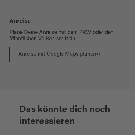
Anreise
Plane Deine Anreise mit dem PKW oder den
öffentlichen Verkehrsmitteln
Anreise mit Google Maps planen
moderne Ferienwohnungen
Das könnte dich noch
idyllisch im Regental
interessieren
APPARTEMENTHAUS
ANGELIKA