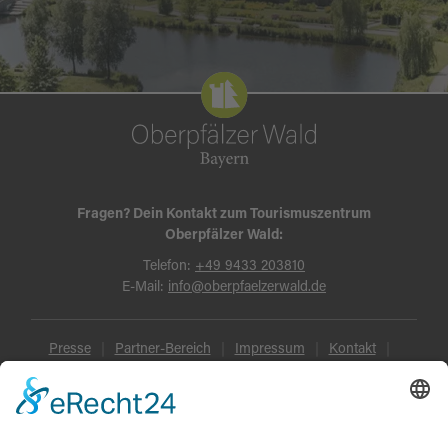
Fragen? Dein Kontakt zum Tourismuszentrum
Oberpfälzer Wald:
Telefon:
+49 9433 203810
E-Mail:
info@oberpfaelzerwald.de
Presse
Partner-Bereich
Impressum
Kontakt
Datenschutz
AGB und Reisebedingungen
Widerruf
Barrierefreiheit