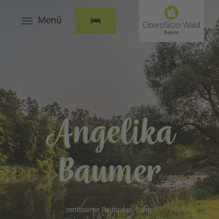
Menü
Angelika
Baumer
zertifizierter Radtouren-Guide