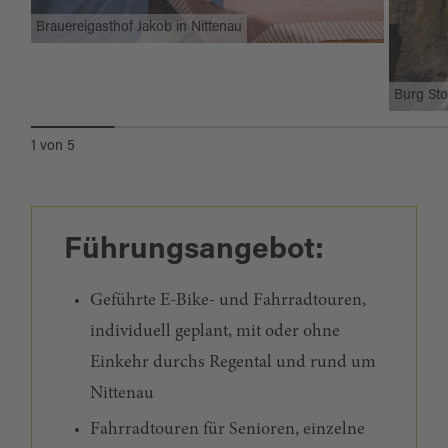
Brauereigasthof Jakob in Nittenau
Burg Sto
1
von
5
Führungsangebot:
Geführte E-Bike- und Fahrradtouren,
individuell geplant, mit oder ohne
Einkehr durchs Regental und rund um
Nittenau
Fahrradtouren für Senioren, einzelne