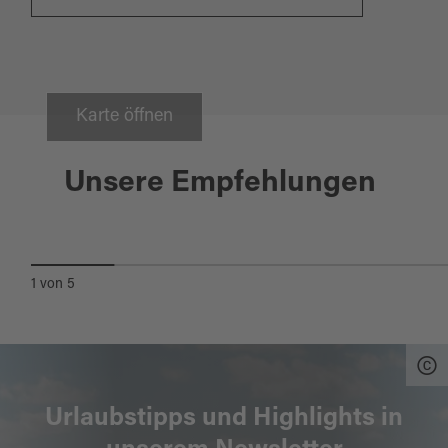
Karte öffnen
Trausnitz
Unsere Empfehlungen
BURG TRAUSNITZ IM TAL
1
von
5
Urlaubstipps und Highlights in