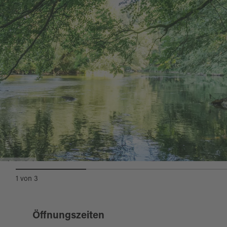
Auch Radler können das Pfreimdtal hautnah
erleben: Der
Pfreimtalradweg
führt von
Pfreimd bis Lohma am idyllischen Flusslauf
entlang bis hin zum Grenzübergang
Tillyschanz.
Kostenloses Informationsmaterial können Sie
über die
Prospektbestellung
anfordern.
Pfreimdtal
1
von
3
Öffnungszeiten