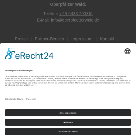
Oberpfälzer Wald:
Telefon:
+49 9433 203810
E-Mail:
info@oberpfaelzerwald.de
Presse
Partner-Bereich
Impressum
Kontakt
Datenschutz
AGB und Reisebedingungen
Widerruf
Barrierefreiheit
© Oberpfälzer Wald 2026