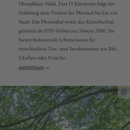
Oberpfälzer Wald. Fast 15 Kilometer folgt der
Goldsteig dem Verlauf der Pfreimd bis hin zur
Naab. Das Pfreimdtal sowie das Kainzbachtal
gehören als FFH-Gebiet zur Natura 2000. Sie
bieten bedeutende Lebensräume für
verschiedene Tier- und Insektenarten wie Biber,
Libellen oder Frösche.
Quelle:
destination.one
, zuletzt geändert am 13.01.2026
weiterlesen
Die rund 15 Kilometer lange
Kleine Goldsteig-Runde
ist ideal, um das
Pfreimdtal zu erkunden. Bei Trausnitz sind der
Stausee Pfreimd und die Burg Trausnitz einen
Besuch wert.