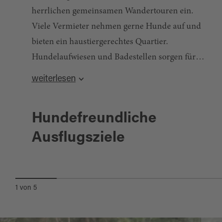
herrlichen gemeinsamen Wandertouren ein.
Viele Vermieter nehmen gerne Hunde auf und
bieten ein haustiergerechtes Quartier.
Hundelaufwiesen und Badestellen sorgen für
Glücksmomente für dich und deinen tierischen
weiterlesen
Partner!
Hundefreundliche
Nabburg
Ausflugsziele
FREILANDMUSEUM
OBERPFALZ
1
von
5