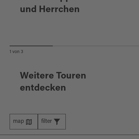
Hammersee
und Herrchen
Hunde dürfen außerhalb der Badestellen ins
Wasser
KUNST- UND WASSERWEG
1
von
3
Weitere Touren
entdecken
map
filter