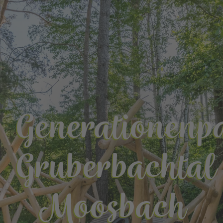
Generationenp
Gruberbachtal
Moosbach