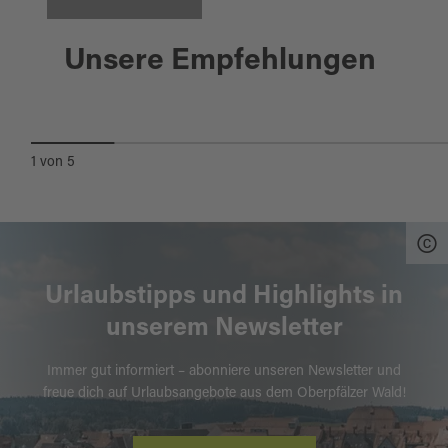
Moosbach
Unsere Empfehlungen
AUF UND AB DURCHS
NATURPARKLAND
1
von
5
Urlaubstipps und Highlights in
unserem Newsletter
Immer gut informiert – abonniere unseren Newsletter und
freue dich auf Urlaubsangebote aus dem Oberpfälzer Wald!