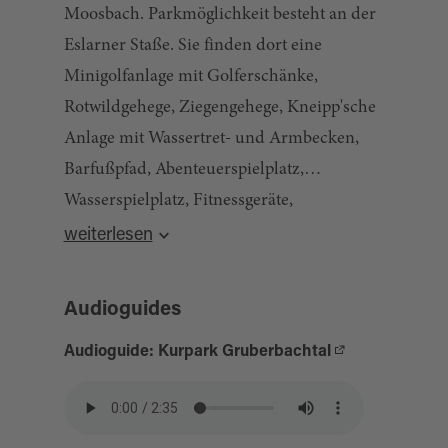
Moosbach. Parkmöglichkeit besteht an der
Eslarner Staße. Sie finden dort eine
Minigolfanlage mit Golferschänke,
Rotwildgehege, Ziegengehege, Kneipp'sche
Anlage mit Wassertret- und Armbecken,
Barfußpfad, Abenteuerspielplatz,
Wasserspielplatz, Fitnessgeräte,
Meditationsbereich, Kinderseilbahn, Rutsche,
weiterlesen
Der Kurpark ist ganzjährig rund um die Uhr
Grillplatz, kleines Lärchenwäldchen, schöne
geöffnet.
Terrainwege, Fledermauskeller.
Audioguides
Der Eintritt ist frei.
Audioguide: Kurpark Gruberbachtal