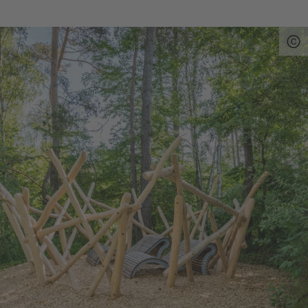
Moderne 18-bahnige Anlage
, Golferschänke.
Öffnungszeiten sind witterungsbedingt
Kneipp-Anlage im Kurpark
:Wassertretbecken,
Armbecken, Barfußpfad.
Rodeln
im Kurpark am Rodelhang neben dem
Ziegengehege
Schlittschuhlaufen
auf den Weihern im
Generationenpark
Hundebadestelle
: Weiher im Generationenpark
Kostenloser Parkplatz
an der Eslarner Straße
Veranstaltungen
im Generationenpark:
Gartenmarkt (April/Mai), OWV-
Quelle:
destination.one
, zuletzt geändert am 22.10.2025
Sommerfest(August)