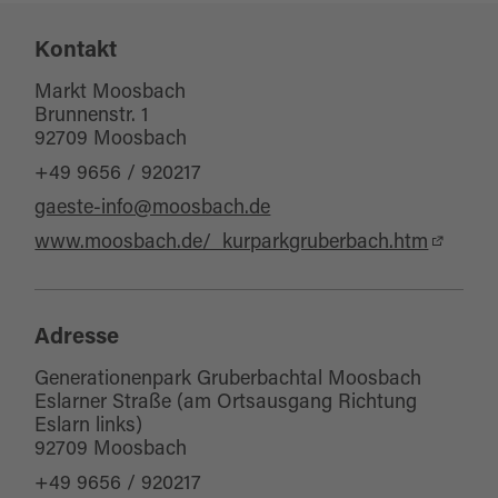
Infopunkt
Rodeln
Kontakt
Eignung
Minigolf
Markt Moosbach
für Schulklassen
Brunnenstr. 1
Erholung und Gesundheit
92709 Moosbach
für Familien
eBike Ladestation
+49 9656 / 920217
Haustiere erlaubt
Parks/Gärten
gaeste-info@moosbach.de
für Kinder (jedes Alter)
Tier-Freigelände
www.moosbach.de/_kurparkgruberbach.htm
für Gruppen
Naturerlebnis
Kinderwagentauglich
Eislauf/Eishalle
Naturerlebnispfad
Adresse
Interaktiv
Generationenpark Gruberbachtal Moosbach
Audioguide
Eslarner Straße (am Ortsausgang Richtung
Eslarn links)
Kinderspielplätze
92709 Moosbach
+49 9656 / 920217