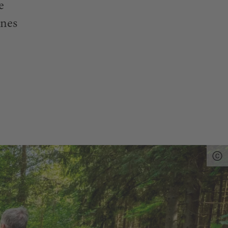
e
ines