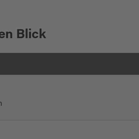
en Blick
n