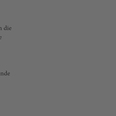
n die
e
inde