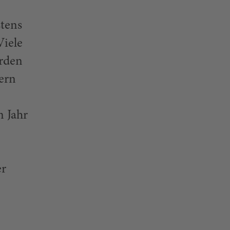
stens
Viele
urden
ern
n Jahr
er