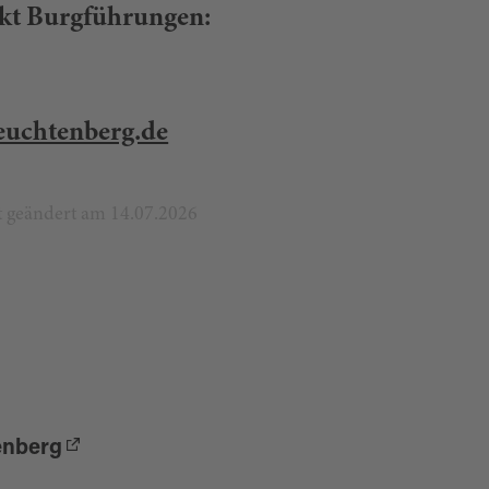
t Burgführungen:
euchtenberg.de
zt geändert am 14.07.2026
enberg