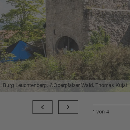
Burg Leuchtenberg, ©Oberpfälzer Wald, Thomas Kujat
1
von
4