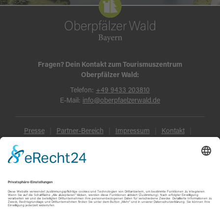
Fragen? Dein Kontakt zum Tourismuszentrum
Oberpfälzer Wald:
Telefon:
+49 9433 203810
E-Mail:
info@oberpfaelzerwald.de
Presse
Partner-Bereich
Impressum
Kontakt
Datenschutz
AGB und Reisebedingungen
Widerruf
Barrierefreiheit