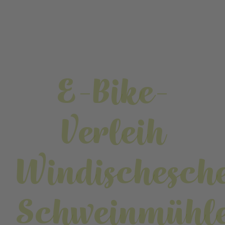
E-Bike-
Verleih
Windischesch
Schweinmühl