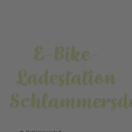
E-Bike-
Ladestation
Schlammersd