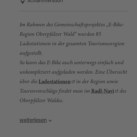
Schlammersdorf
Im Rahmen des Gemeinschaftsprojektes „E-Bike-
Region Oberpfälzer Wald“ wurden 85
Ladestationen in der gesamten Tourismusregion
aufgestellt.
So kann das E-Bike auch unterwegs einfach und
unkompliziert aufgeladen werden. Eine Übersicht
über die
Ladestationen
in der Region sowie
Tourenvorschläge findet man im
Radl-Navi
des
Oberpfälzer Waldes.
Quelle:
destination.one
, zuletzt geändert am 27.09.2024
weiterlesen