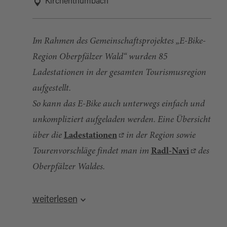
Kirchenthumbach
Im Rahmen des Gemeinschaftsprojektes „E-Bike-
Region Oberpfälzer Wald“ wurden 85
Ladestationen in der gesamten Tourismusregion
aufgestellt.
So kann das E-Bike auch unterwegs einfach und
unkompliziert aufgeladen werden. Eine Übersicht
über die
Ladestationen
in der Region sowie
Tourenvorschläge findet man im
Radl-Navi
des
Oberpfälzer Waldes.
Quelle:
destination.one
, zuletzt geändert am 27.09.2024
weiterlesen