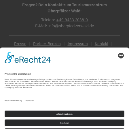
Fragen? Dein Kontakt zum Tourismuszentrum
Oberpfälzer Wald:
Telefon:
+49 9433 203810
E-Mail:
info@oberpfaelzerwald.de
Presse
Partner-Bereich
Impressum
Kontakt
Datenschutz
AGB und Reisebedingungen
Widerruf
Barrierefreiheit
© Oberpfälzer Wald 2026