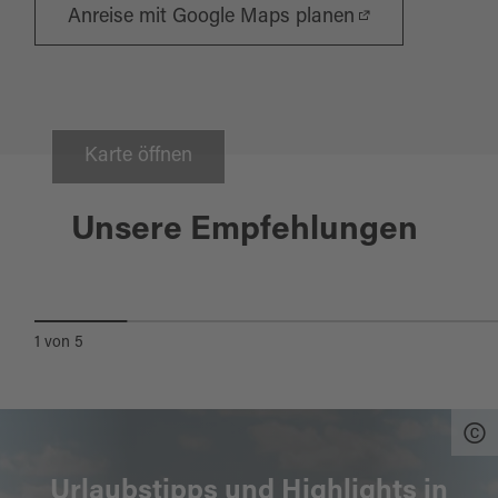
Anreise mit Google Maps planen
Karte öffnen
Creußen
Unsere Empfehlungen
CREUSSEN-RADWEG
1
von
5
Urlaubstipps und Highlights in