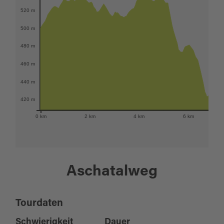
520 m
500 m
480 m
460 m
440 m
420 m
0 km
2 km
4 km
6 km
Aschatalweg
Tourdaten
Schwierigkeit
Dauer