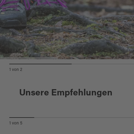
Wandern im Oberpfälzer Wald
1
von
2
Dieterskirchen
Unsere Empfehlungen
BURGSTEIG
1
von
5