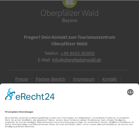
Fragen? Dein Kontakt zum Tourismuszentrum
Oberpfälzer Wald:
Telefon:
+49 9433 203810
E-Mail:
info@oberpfaelzerwald.de
Presse
Partner-Bereich
Impressum
Kontakt
Datenschutz
AGB und Reisebedingungen
Widerruf
Barrierefreiheit