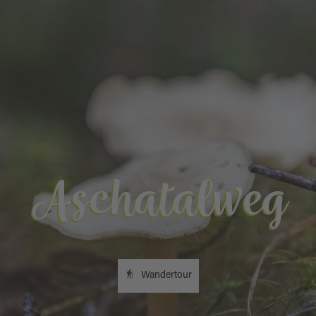
Aschatalweg
Wandertour