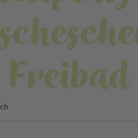
schesch
Freibad
ach