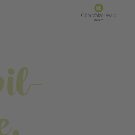
il-
e,