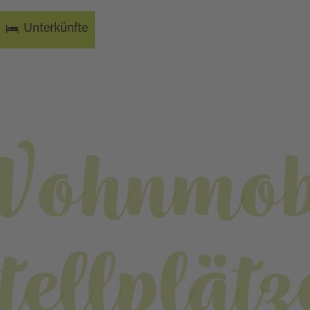
Unterkünfte
Wohnmob
tellplätz