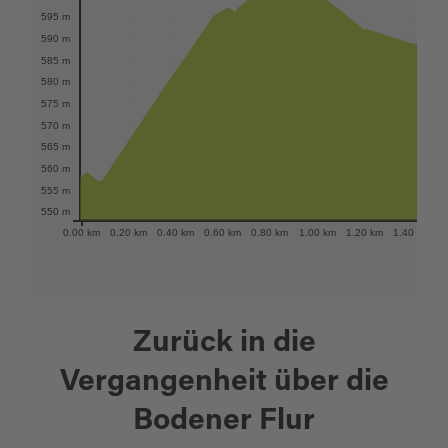
595 m
590 m
585 m
580 m
575 m
570 m
565 m
560 m
555 m
550 m
0.00 km
0.20 km
0.40 km
0.60 km
0.80 km
1.00 km
1.20 km
1.40 km
1
Zurück in die
Vergangenheit über die
Bodener Flur