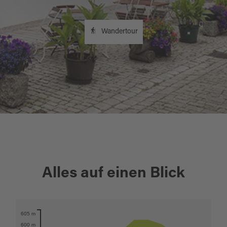
Wandertour
+
Alles auf einen Blick
−
605 m
Karte öffnen
600 m