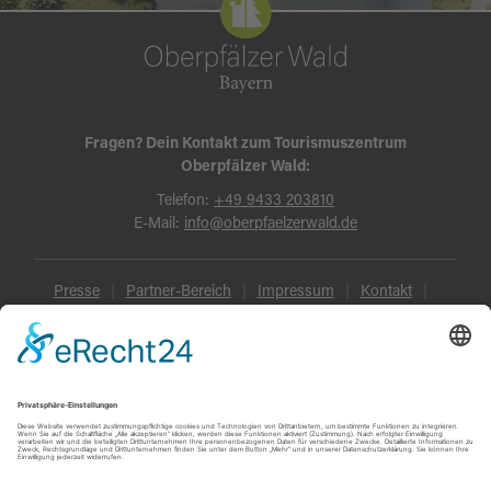
Fragen? Dein Kontakt zum Tourismuszentrum
Oberpfälzer Wald:
Telefon:
+49 9433 203810
E-Mail:
info@oberpfaelzerwald.de
Presse
Partner-Bereich
Impressum
Kontakt
Datenschutz
AGB und Reisebedingungen
Widerruf
Barrierefreiheit