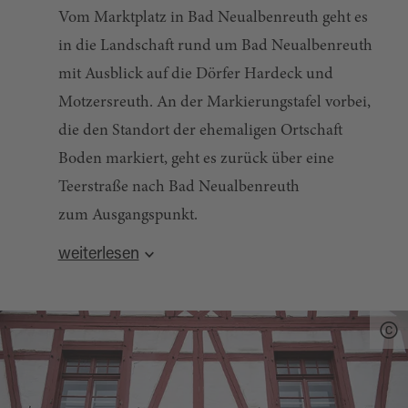
Vom Marktplatz in Bad Neualbenreuth geht es
in die Landschaft rund um Bad Neualbenreuth
mit Ausblick auf die Dörfer Hardeck und
Motzersreuth. An der Markierungstafel vorbei,
die den Standort der ehemaligen Ortschaft
Boden markiert, geht es zurück über eine
Teerstraße nach Bad Neualbenreuth
zum Ausgangspunkt.
weiterlesen
weitere Informationen:
Quelle:
tourinfra.com
, zuletzt geändert am 27.04.2022
Gäste-Info
Marktplatz 10
95698 Bad Neualbenreuth
Tel. +49 9638 / 933-250