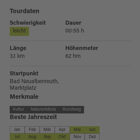
Tourdaten
Schwierigkeit
Dauer
leicht
00:55 h
Länge
Höhenmeter
3,1 km
62 hm
Startpunkt
Bad Neualbenreuth,
Marktplatz
Merkmale
Kultur
Naturerlebnis
Rundweg
Beste Jahreszeit
Jan
Feb
Mär
Apr
Mai
Jun
Jul
Aug
Sep
Okt
Nov
Dez