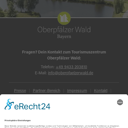
Fragen? Dein Kontakt zum Tourismuszentrum
Oberpfälzer Wald:
Telefon:
+49 9433 203810
E-Mail:
info@oberpfaelzerwald.de
Presse
Partner-Bereich
Impressum
Kontakt
Datenschutz
AGB und Reisebedingungen
Widerruf
Barrierefreiheit