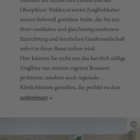
Inmitten der idyllischen Landschaft des
Oberpfälzer Waldes erwartet Zoiglliebhaber
unsere liebevoll gestaltete Stube, die Sie mit
ihrer rustikalen und gleichzeitig modernen
Einrichtung und herzlichen Gastfreundschaft
sofort in ihren Bann ziehen wird.
Hier können Sie nicht nur das herrlich süffige
Zoiglbier aus unserer eigenen Brauerei
probieren, sondern auch regionale
Köstlichkeiten genießen, die perfekt zu dem
Quelle:
destination.one
, zuletzt geändert am 03.03.2026
einzigartigen Geschmackserlebnis passen.
weiterlesen
Ab 20 Personen öffnet die Zoiglstube auch nach
vorheriger Absprache für Gruppen. An diesen
Terminen kann auch eine Brauereiführung (ca.