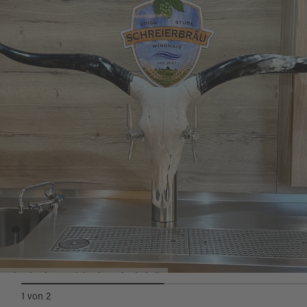
1 Stunde) angeboten werden.
Die Zoiglstube ist jeden ersten Freitag und
anschließenden Samstag im Monat ab 17:00
Uhr geöffnet.
Schankanlage Zoiglstube Schreierbräu
1
von
2