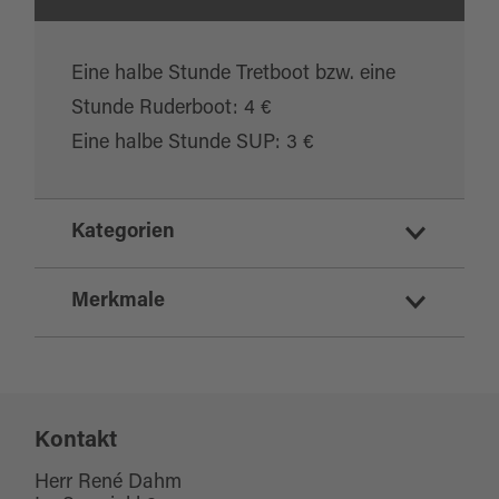
Eine halbe Stunde Tretboot bzw. eine
Stunde Ruderboot: 4 €
Eine halbe Stunde SUP: 3 €
Kategorien
Erholung und Gesundheit
Merkmale
Seen
Sport und Freizeit
Highlight
Wassersport
Kontakt
Eignung
Herr René Dahm
für Kinder (jedes Alter)