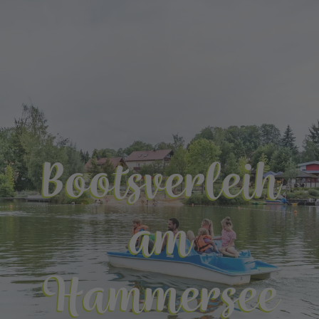
Bootsverleih
am
Hammersee