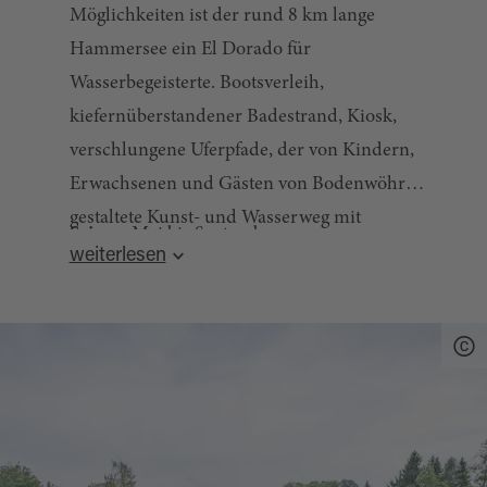
Möglichkeiten ist der rund 8 km lange
Hammersee ein El Dorado für
Wasserbegeisterte. Bootsverleih,
kiefernüberstandener Badestrand, Kiosk,
verschlungene Uferpfade, der von Kindern,
Erwachsenen und Gästen von Bodenwöhr
gestaltete Kunst- und Wasserweg mit
Saison:
Mai bis September
Kulturgarten und angeschlossene
weiterlesen
Lehrwanderweg am Schlossberg bieten
zahlreiche Möglichkeiten der
Quelle:
destination.one
, zuletzt geändert am 29.04.2025
Freizeitgestaltung.