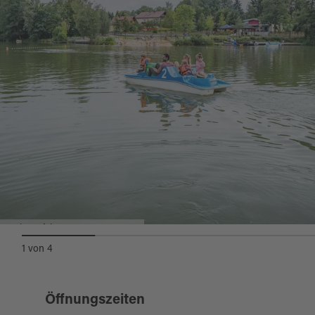
Tretboot fahren am Hammersee
1
von
4
Öffnungszeiten