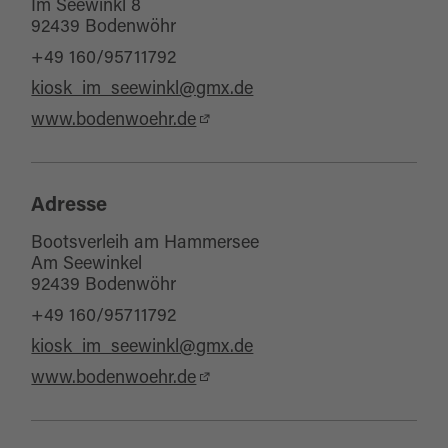
Im Seewinkl 8
92439 Bodenwöhr
für Gruppen
+49 160/95711792
für Familien
kiosk_im_seewinkl@gmx.de
Sonstige Ausstattung/Einrichtung
www.bodenwoehr.de
WC-Anlage
Barrierefreies WC
Adresse
Bootsverleih am Hammersee
Am Seewinkel
92439 Bodenwöhr
+49 160/95711792
kiosk_im_seewinkl@gmx.de
www.bodenwoehr.de