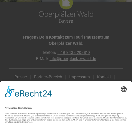
Fragen? Dein Kontakt zum Tourismuszentrum
Oberpfälzer Wald:
Telefon:
+49 9433 203810
E-Mail:
info@oberpfaelzerwald.de
Presse
Partner-Bereich
Impressum
Kontakt
Datenschutz
AGB und Reisebedingungen
Widerruf
Barrierefreiheit