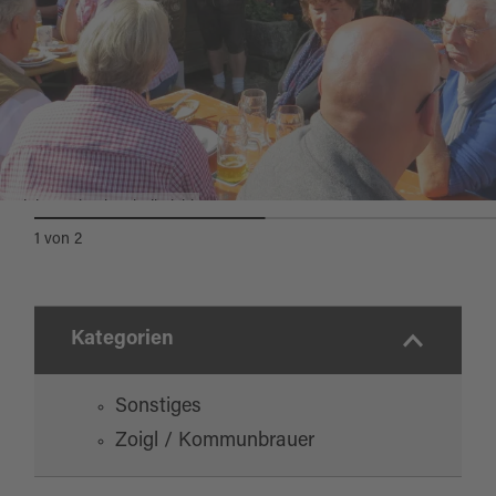
Zoiglausschank Schoilmichl
1
von
2
Kategorien
Sonstiges
Zoigl / Kommunbrauer