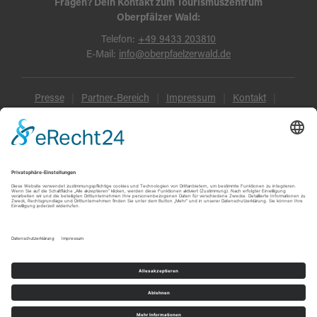
Fragen? Dein Kontakt zum Tourismuszentrum
Oberpfälzer Wald:
Telefon:
+49 9433 203810
E-Mail:
info@oberpfaelzerwald.de
Presse
Partner-Bereich
Impressum
Kontakt
Datenschutz
AGB und Reisebedingungen
Widerruf
Barrierefreiheit
© Oberpfälzer Wald 2026