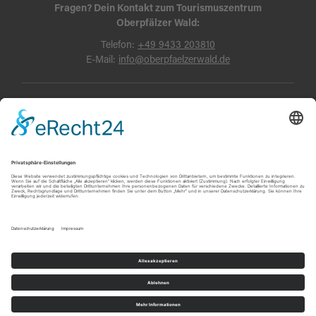
Fragen? Dein Kontakt zum Tourismuszentrum
Oberpfälzer Wald:
Telefon:
+49 9433 203810
E-Mail:
info@oberpfaelzerwald.de
Presse
Partner-Bereich
Impressum
Kontakt
Datenschutz
AGB und Reisebedingungen
Widerruf
Barrierefreiheit
© Oberpfälzer Wald 2026