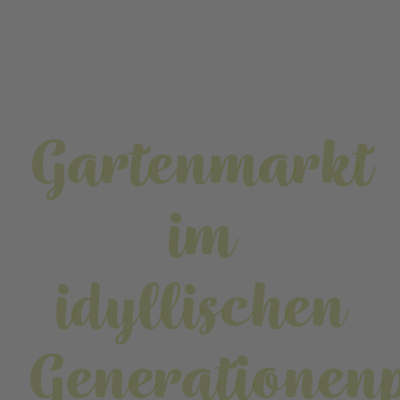
Gartenmarkt
im
idyllischen
Generationen