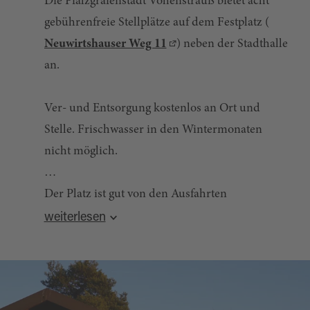
Die Pfalzgrafenstadt Vohenstrauß bietet acht
gebührenfreie Stellplätze auf dem Festplatz (
Neuwirtshauser Weg 11
) neben der Stadthalle
an.
Ver- und Entsorgung kostenlos an Ort und
Stelle. Frischwasser in den Wintermonaten
nicht möglich.
Der Platz ist gut von den Ausfahrten
Quelle:
destination.one
, zuletzt geändert am 19.09.2025
Vohenstrauß-West und -Ost der BAB 6 zu
weiterlesen
erreichen.
ca. 600 Meter zur Stadtmitte und ca. 300 Meter
nächste Einkaufsmöglichkeit
(Bäcker/Metzger/Aldi/NKD/dm-