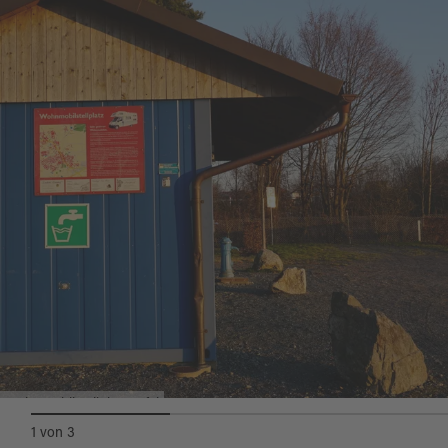
Drogeriemarkt)
Wohnmobilstellplatz Tafel
1
von
3