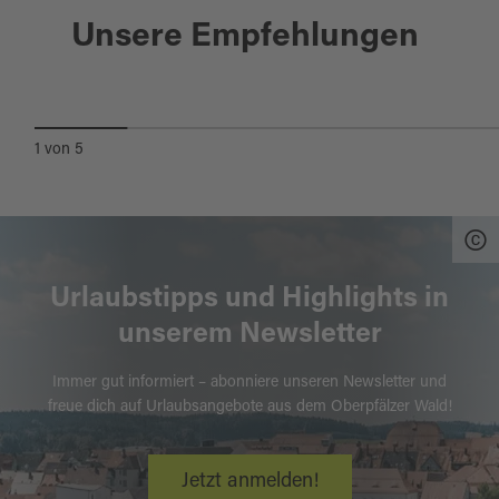
Unsere Empfehlungen
OBERPFÄLZER KÜNSTLERHAUS
(KEBBEL-VILLA)
1
von
5
Urlaubstipps und Highlights in
unserem Newsletter
Immer gut informiert – abonniere unseren Newsletter und
freue dich auf Urlaubsangebote aus dem Oberpfälzer Wald!
Jetzt anmelden!