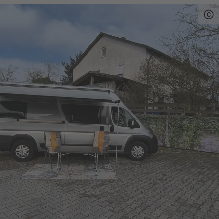
Details und Ausstattung:
Anzahl der Stellplätze: 3
Stromanschluss
Frischwasser
Grauwasserentsorgung möglich
Reservierung erforderlich
Anfahrt: 07:00 - 22:00 Uhr
ganzjährig geöffnet
keine Mindestbelegung
Hunde erlaubt
Quelle:
destination.one
, zuletzt geändert am 05.06.2026