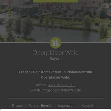
Fragen? Dein Kontakt zum Tourismuszentrum
Oberpfälzer Wald:
Telefon:
+49 9433 203810
E-Mail:
info@oberpfaelzerwald.de
Presse
Partner-Bereich
Impressum
Kontakt