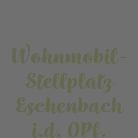
Wohnmobil-
Stellplatz
Eschenbach
i.d. OPf.