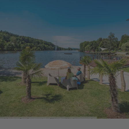
Kleiner Rußweiher, ©Oberpfälzer Wald, Thomas Kujat