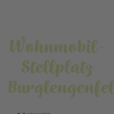
Wohnmobil-
Stellplatz
Burglengenfe