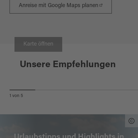
Anreise mit Google Maps planen
Karte öffnen
Burglengenfeld
Unsere Empfehlungen
MALERWINKELWEG
1
von
5
Urlaubstipps und Highlights in