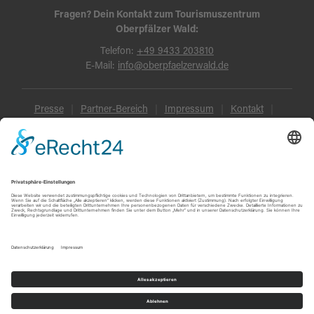
Fragen? Dein Kontakt zum Tourismuszentrum
Oberpfälzer Wald:
Telefon:
+49 9433 203810
E-Mail:
info@oberpfaelzerwald.de
Presse
Partner-Bereich
Impressum
Kontakt
Datenschutz
AGB und Reisebedingungen
Widerruf
Barrierefreiheit
© Oberpfälzer Wald 2026