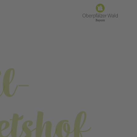
l-
etshof