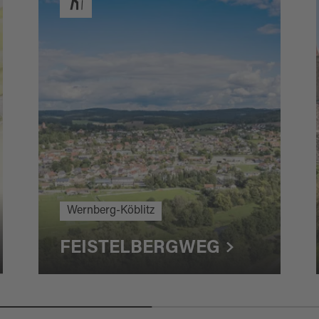
Wernberg-Köblitz
FEISTELBERGWEG