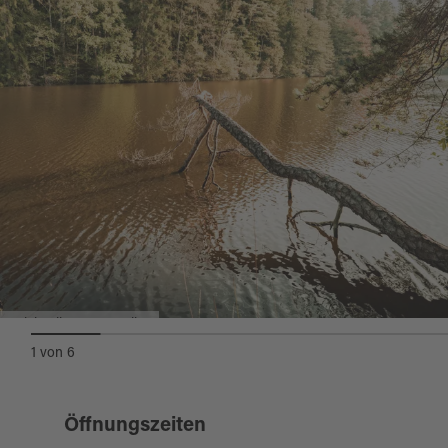
Weichselbrunner Weiher
1
von
6
Öffnungszeiten