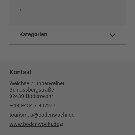
/
Kategorien
Themenwege
Erholung und Gesundheit
Infopunkt
Kontakt
Naturerlebnispfad
Weichselbrunnerweiher
Schlossbergstraße
Seen
92439 Bodenwöhr
Naturinformationen
+49 9434 / 902273
tourismus@bodenwoehr.de
www.bodenwoehr.de