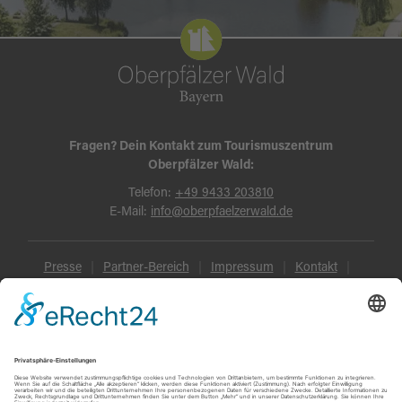
Fragen? Dein Kontakt zum Tourismuszentrum
Oberpfälzer Wald:
Telefon:
+49 9433 203810
E-Mail:
info@oberpfaelzerwald.de
Presse
Partner-Bereich
Impressum
Kontakt
Datenschutz
AGB und Reisebedingungen
Widerruf
Barrierefreiheit