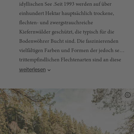
idyllischen See .Seit 1993 werden auf über
einhundert Hektar hauptsächlich trockene,
flechten- und zwergstrauchreiche
Kiefernwälder geschützt, die typisch für die
Bodenwöhrer Bucht sind. Die faszinierenden
vielfältigen Farben und Formen der jedoch sehr
trittempfindlichen Flechtenarten sind an diese
Quelle:
destination.one
, zuletzt geändert am 08.08.2025
flachgründigen, sandigen Bodenverhältnisse
weiterlesen
sehr gut angepasst. Am Gleixnerbach und
Weichselbrunner Weiher mit den
abwechslungsreichen Verlandungsbereichen
und Röhrichten finden eine Vielzahl zum Teil
auch seltener Tier- und Pflanzenarten ihren
Lebensraum.