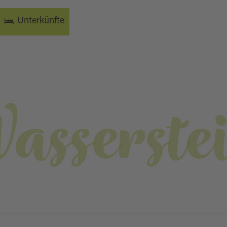
Unterkünfte
asserste