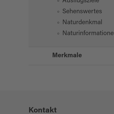
Ausflugsziele
Sehenswertes
Naturdenkmal
Naturinformation
Merkmale
Eignung
für Kinder (6-10 Ja
Kontakt
für Familien