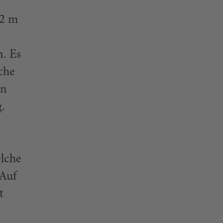
62 m
. Es
sche
on
.
elche
 Auf
t