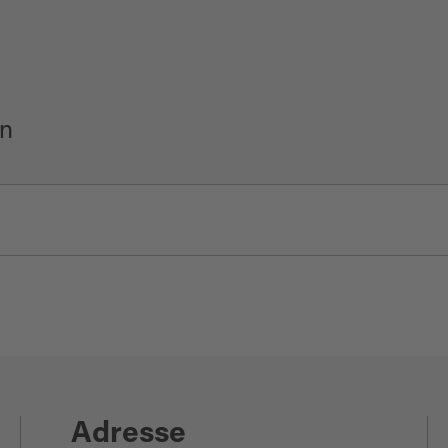
en
hre)
Adresse