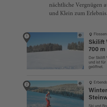
nächtliche Vergnügen au
und Klein zum Erlebnis
Flossen
1
Skilif
700 m
Der Skilif
und ist für
geöffnet.
Erbendo
2
Winter
Steinw
Ski und Ro