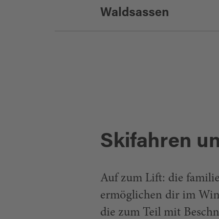
Familie Reindl - Tel. 
Waldsassen
Geführte Schneeschu
angelika.reindl@go
Fitness am See - Hara
Schneeschuhverleih:
3007980 -
fichtner@
Tourist-Information W
info@waldsassen.de
Skifahren 
Auf zum Lift: die fami
ermöglichen dir im Win
die zum Teil mit Beschn