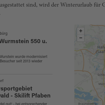
sgestattet sind, wird der Winterurlaub für 
.
+
bürg
−
t Wurmstein 550 u.
t Wurstein wurde modernisiert
 Besucher seit 2013 wieder
rf
sportgebiet
ald - Skilift Pfaben
del gut! - bei entsprechender