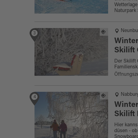
Wetterlage
Naturpark 
Neunbu
3
Winter
Skilif
Der Skilif
Familienski
Öffnungsze
Nabbur
4
Winter
Skilif
Hier kannst
düsen - ob
Snowboard 