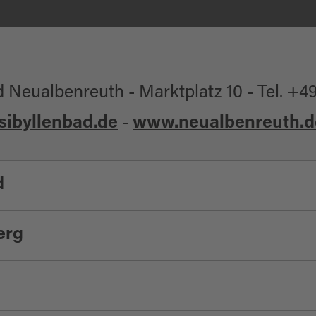
 Neualbenreuth - Marktplatz 10 - Tel. +4
ibyllenbad.de
-
www.neualbenreuth.d
d
erg
uhwanderung:
. +49 9672 / 4256 - Mobil +49 1520 / 45
und auch Schneeschuhwanderungen auf 