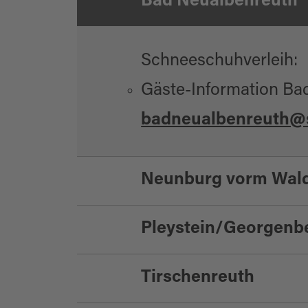
Bad Neualbenreuth
Schneeschuhverleih:
Gäste-Information Bad
badneualbenreuth@s
Neunburg vorm Wal
Pleystein/Georgenb
Geführte Schneesch
Conny Rammrath - Tel
Tirschenreuth
Schneeschuhverleih 