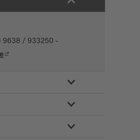
9 9638 / 933250 -
e
04479
Anfrage: