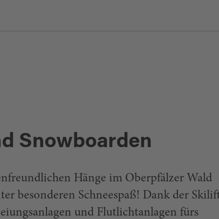
+49 9654 / 514 - Mobil +49 177 / 3488289 -
hwanderungen sowie Schneeschuhverlei
oglemail.com
ld Fichtner - VDNOWAS - Platz am See 1 -
vdnowas.de
-
www.vdnowas.de
aldsassen - Tel. +49 9632 / 88160 -
touri
­-
www.tourismus.waldsassen.de
und Snowboarden
lienfreundlichen Hänge im Oberpfälzer Wald
ter besonderen Schneespaß! Dank der Skilift
eiungsanlagen und Flutlichtanlagen fürs