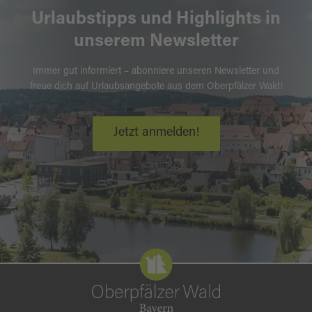
verlassen wird. Dann folgst du dem "blauen
Urlaubstipps und Highlights in
Querbalken" bis zur Ortschaft Siegritz, dann
unserem Newsletter
geht es weiter auf dem "äußeren Ringweg" bis
nach Wetzldorf. Zuletzt markiert das "blaue
Immer gut informiert – abonniere unseren Newsletter und
freue dich auf Urlaubsangebote aus dem Oberpfälzer Wald!
Kreuz" den Weg, der zum Ausgangspunkt nach
Pfaben zurück geht.
Jetzt anmelden!