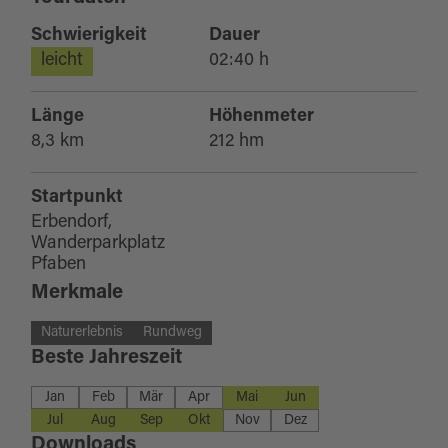
Schwierigkeit
Dauer
leicht
02:40 h
Länge
Höhenmeter
8,3 km
212 hm
Startpunkt
Erbendorf,
Wanderparkplatz
Pfaben
Merkmale
Naturerlebnis
Rundweg
Beste Jahreszeit
Jan
Feb
Mär
Apr
Mai
Jun
Jul
Aug
Sep
Okt
Nov
Dez
Downloads