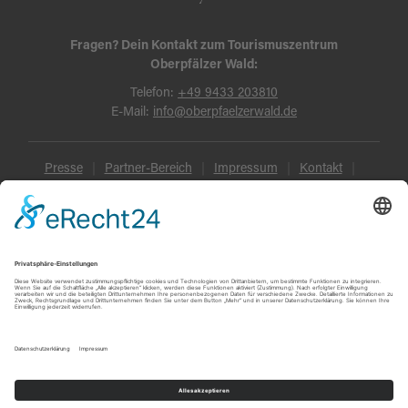
Fragen? Dein Kontakt zum Tourismuszentrum
Oberpfälzer Wald:
Telefon:
+49 9433 203810
E-Mail:
info@oberpfaelzerwald.de
Presse
Partner-Bereich
Impressum
Kontakt
Datenschutz
AGB und Reisebedingungen
Widerruf
Barrierefreiheit