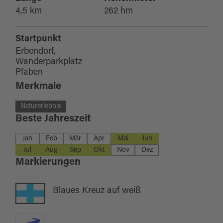
4,5 km
262 hm
Startpunkt
Erbendorf,
Wanderparkplatz
Pfaben
Merkmale
Naturerlebnis
Beste Jahreszeit
Jan
Feb
Mär
Apr
Mai
Jun
Jul
Aug
Sep
Okt
Nov
Dez
Markierungen
Blaues Kreuz auf weiß