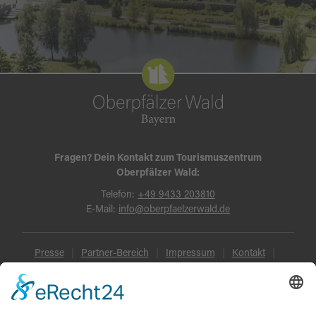
Fragen? Dein Kontakt zum Tourismuszentrum
Oberpfälzer Wald:
Telefon:
+49 9433 203810
E-Mail:
info@oberpfaelzerwald.de
Presse
Partner-Bereich
Impressum
Kontakt
Datenschutz
AGB und Reisebedingungen
Widerruf
Barrierefreiheit