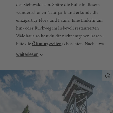
des Steinwalds ein. Spüre die Ruhe in diesem
wunderschönen Naturpark und erkunde die
einzigartige Flora und Fauna. Eine Einkehr am
hin- oder Rückweg im liebevoll restaurierten
Waldhaus solltest du dir nicht entgehen lassen -
bitte die
Öffnungszeiten
beachten. Nach etwa
45 Minuten erreichst du den Oberpfalzturm,
weiterlesen
ein Aussichtsturm auf der höchsten Erhebung
Sehenswertes am Weg
im Oberpfälzer Wald, der Platte. In 946 m Höhe
Waldhaus
erklimmst du den Oberpfalzturm und hast
dann, nochmals ein paar Meter höher, eine
Tiergehege
wunderschöne Aussicht über den Steinwald,
Oberpfalzturm
den Oberpfälzer Wald und das Fichtelgebirge.
weitere Informationen:
Steinwald-Allianz