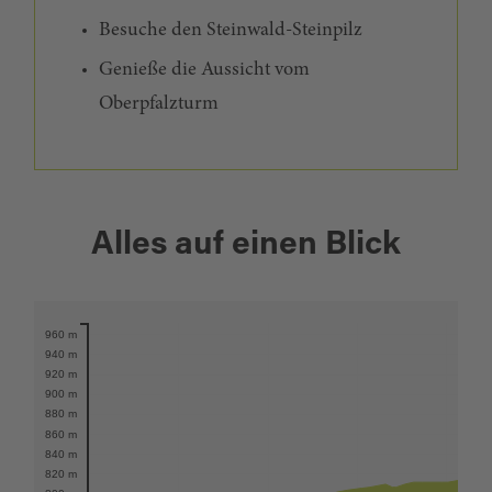
Besuche den Steinwald-Steinpilz
Genieße die Aussicht vom
Oberpfalzturm
+
Alles auf einen Blick
−
960 m
Karte öffnen
940 m
920 m
900 m
880 m
860 m
840 m
820 m