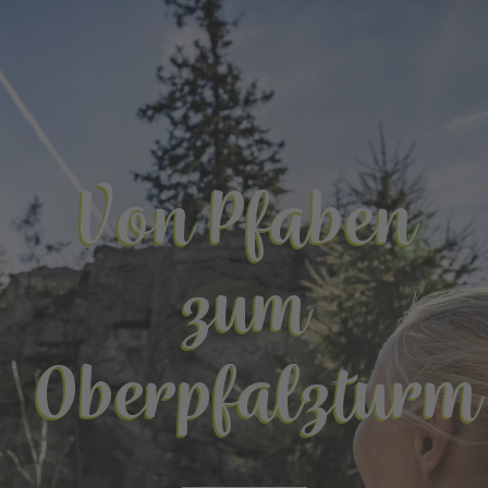
Von Pfaben
zum
Oberpfalzturm