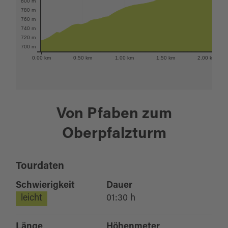
800 m
780 m
760 m
740 m
720 m
700 m
0.00 km
0.50 km
1.00 km
1.50 km
2.00 km
Von Pfaben zum
Oberpfalzturm
Tourdaten
Schwierigkeit
Dauer
leicht
01:30 h
Länge
Höhenmeter