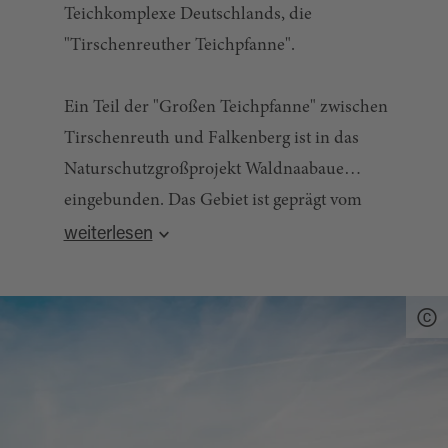
Teichkomplexe Deutschlands, die
"Tirschenreuther Teichpfanne".
Ein Teil der "Großen Teichpfanne" zwischen
Tirschenreuth und Falkenberg ist in das
Naturschutzgroßprojekt Waldnaabaue
eingebunden. Das Gebiet ist geprägt vom
Quelle:
destination.one
, zuletzt geändert am 31.03.2025
malerischen Verlauf der Waldnaab, naturnahen
weiterlesen
Auewiesen und umgebenen Bruch- und
Nadelwäldern.
Im Zentrum dieses 3.000 ha großen Gebiets
liegt mit der ab dem 10. Jahrhundert angelegten
Teichlandschaft einer der größten und ältesten