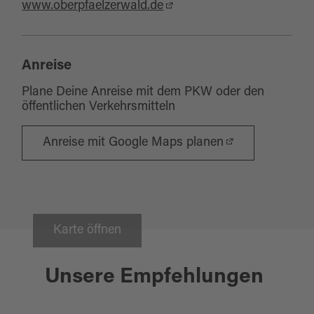
www.oberpfaelzerwald.de
Anreise
Plane Deine Anreise mit dem PKW oder den
öffentlichen Verkehrsmitteln
Anreise mit Google Maps planen
Karte öffnen
Tirschenreuth
HIMMELSLEITER -
Unsere Empfehlungen
AUSSICHTSTURM AM
VIZINALBAHNRADWEG