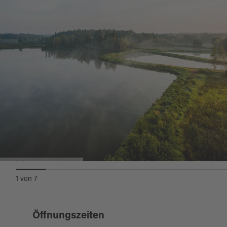
Kulturlandschaften Deutschlands, welches im
Bereich von Verlandungszonen und
aufgegebenen Teichen eine Vielzahl von
bundesweit bedeutsamen Biotoptypen aufweist.
Seltene und überregional bedeutsame Tier- und
Pflanzenarten haben hier noch ihren
Lebensraum. Besonders erwähnenswert sind
die starken Vorkommen von Kreuzotter,
Moorfrosch, Braunkehlchen, Waldwasserläufer
und verschiedene Moorlibellenarten. Zu den
seltenen Pflanzenarten zählen u.a. die
Land der Tausend Teiche
Glänzende Seerose, das Sumpfläusekraut, der
1
von
7
Moorklee, das Wollgras, die Buschnelke und
die Arnika. Dem geringen Gefälle der Bach-
Öffnungszeiten
und Flussauen verdankt die Landschaft ihren