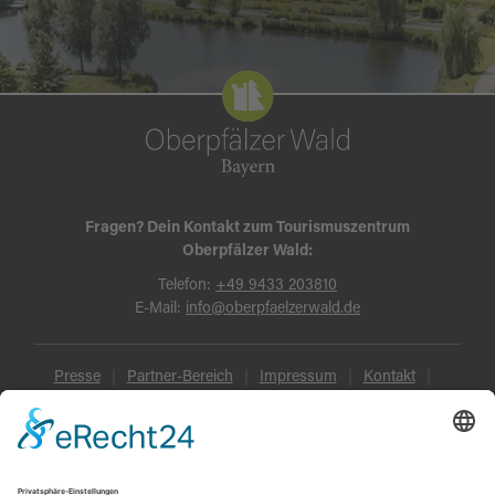
Fragen? Dein Kontakt zum Tourismuszentrum
Oberpfälzer Wald:
Telefon:
+49 9433 203810
E-Mail:
info@oberpfaelzerwald.de
Presse
Partner-Bereich
Impressum
Kontakt
Datenschutz
AGB und Reisebedingungen
Widerruf
Barrierefreiheit