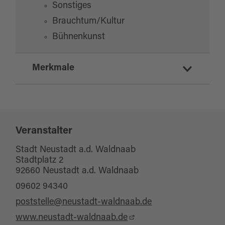
Sonstiges
Der Einlass beginnt bereits um 19 Uhr.
Brauchtum/Kultur
Kartenreservierungen sind direkt im Gasthof
Bühnenkunst
Weißes Rößl unter der Telefonnummer 09602 /
1349 möglich
Merkmale
Schlechtwetterangebot
Veranstalter
Stadt Neustadt a.d. Waldnaab
Stadtplatz 2
92660 Neustadt a.d. Waldnaab
09602 94340
poststelle@neustadt-waldnaab.de
www.neustadt-waldnaab.de