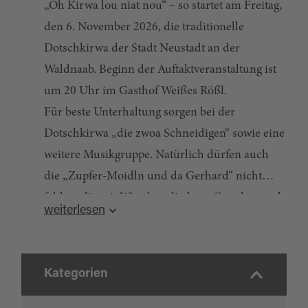
„Oh Kirwa lou niat nou“ – so startet am Freitag,
den 6. November 2026, die traditionelle
Dotschkirwa der Stadt Neustadt an der
Waldnaab. Beginn der Auftaktveranstaltung ist
um 20 Uhr im Gasthof Weißes Rößl.
Für beste Unterhaltung sorgen bei der
Dotschkirwa „die zwoa Schneidigen“ sowie eine
weitere Musikgruppe. Natürlich dürfen auch
die „Zupfer-Moidln und da Gerhard“ nicht
fehlen, die mit Wirtshausliedern, Couplets und
Quelle:
destination.one
, zuletzt geändert am 01.06.2026
weiterlesen
humorvollen, hintersinnigen Witzen das
Publikum begeistern. Wie gewohnt
übernehmen sie auch die Moderation des
Kategorien
Abends.