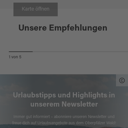
Karte öffnen
Weiden i.d.OPf.
21.08.2026
Unsere Empfehlungen
WEIDENER MAX-REGER-TAGE
1
von
5
Urlaubstipps und Highlights in
unserem Newsletter
Immer gut informiert – abonniere unseren Newsletter und
freue dich auf Urlaubsangebote aus dem Oberpfälzer Wald!