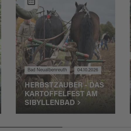
Bad Neualbenreuth
04.10.2026
HERBSTZAUBER - DAS
KARTOFFELFEST AM
SIBYLLENBAD