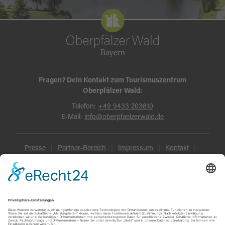
Fragen? Dein Kontakt zum Tourismuszentrum
Oberpfälzer Wald:
Telefon:
+49 9433 203810
E-Mail:
info@oberpfaelzerwald.de
Presse
Partner-Bereich
Impressum
Kontakt
Datenschutz
AGB und Reisebedingungen
Widerruf
Barrierefreiheit