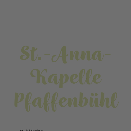
St.-Anna-
Kapelle
Pfaffenbühl