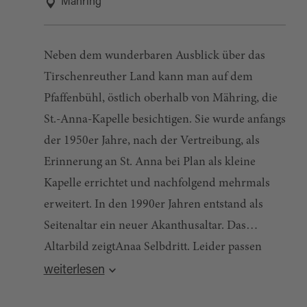
Mähring
Neben dem wunderbaren Ausblick über das
Tirschenreuther Land kann man auf dem
Pfaffenbühl, östlich oberhalb von Mähring, die
St.-Anna-Kapelle besichtigen. Sie wurde anfangs
der 1950er Jahre, nach der Vertreibung, als
Erinnerung an St. Anna bei Plan als kleine
Kapelle errichtet und nachfolgend mehrmals
erweitert. In den 1990er Jahren entstand als
Seitenaltar ein neuer Akanthusaltar. Das
Altarbild zeigtAnaa Selbdritt. Leider passen
Quelle:
destination.one
, zuletzt geändert am 14.05.2024
Rahmen und Bild farblich nicht zueinander.
weiterlesen