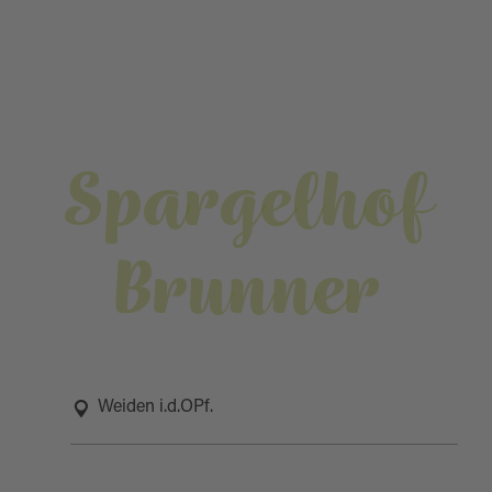
Spargelhof
Brunner
Weiden i.d.OPf.