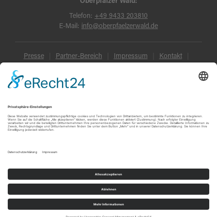
Oberpfälzer Wald:
Telefon:
+49 9433 203810
E-Mail:
info@oberpfaelzerwald.de
Presse
Partner-Bereich
Impressum
Kontakt
Datenschutz
AGB und Reisebedingungen
Widerruf
Barrierefreiheit
© Oberpfälzer Wald 2026
Touren
Erlebnisse
Karte